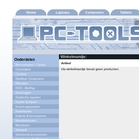
Home
Laptops
Computers
Tablets
Winkelmandje:
Onderdelen
Artikel
Behuizingen / Cases
Uw winkelmandje bevat geen producten.
Controllers
Coolers
Desktop Computers
Diensten
DVD - BluRay
Geheugen
Grafische kaarten
Harde Schijven
Invoer-apparaten
Kaartlezers
Kabels & Accessoires
Moederborden
Monitoren
Netwerk
Notebook-accessoires