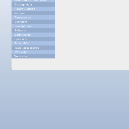
Notebooks & Ultrabooks
Opslagmedia
Power Supplies
Printers
Processoren
Scanners
Smartphones
Software
Soundcards
Speakers
Tablet PCs
Tablet-accessoires
TV / Video
Webcams