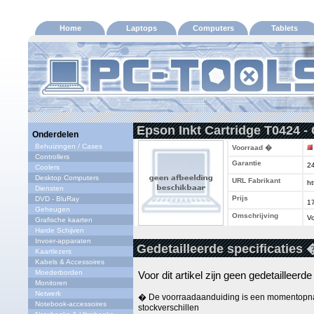
Home
Laptops
Computers
Tablets
Epson Inkt Cartridge T0424 - 
Onderdelen
Behuizingen / Cases
Voorraad �
Controllers
Garantie
2
Coolers
Desktop Computers
URL Fabrikant
ht
Diensten
Prijs
DVD - BluRay
1
Geheugen
Omschrijving
Vo
Grafische kaarten
Harde Schijven
Invoer-apparaten
Gedetailleerde specificaties 
Kaartlezers
Kabels & Accessoires
Moederborden
Voor dit artikel zijn geen gedetailleerd
Monitoren
Netwerk
� De voorraadaanduiding is een momentopna
Notebook-accessoires
stockverschillen