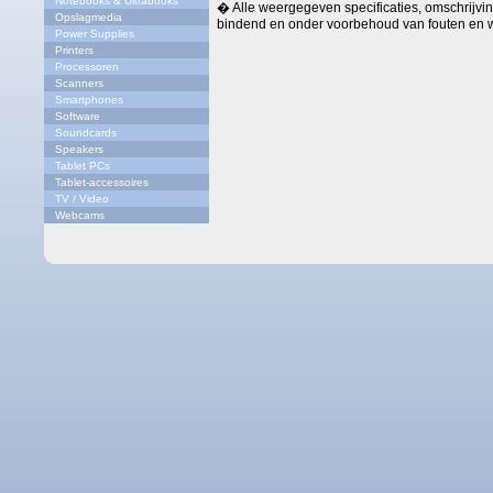
Notebooks & Ultrabooks
� Alle weergegeven specificaties, omschrijving
Opslagmedia
bindend en onder voorbehoud van fouten en w
Power Supplies
Printers
Processoren
Scanners
Smartphones
Software
Soundcards
Speakers
Tablet PCs
Tablet-accessoires
TV / Video
Webcams