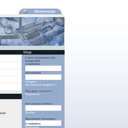
Winkelmandje
Shop
U bent momenteel niet
aangemeld
e-mailadres
wachtwoord
Inloggen
Wachtwoord vergeten ?
Nog geen account ?
Registreren
Een product zoeken:
Zoeken
igingen
Nieuwsbrief ontvangen:
Inschrijven