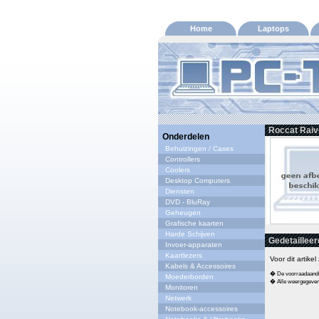
Home
Laptops
Roccat Raiv
Onderdelen
Behuizingen / Cases
Controllers
Coolers
Desktop Computers
Diensten
DVD - BluRay
Geheugen
Grafische kaarten
Harde Schijven
Gedetailleer
Invoer-apparaten
Kaartlezers
Voor dit artike
Kabels & Accessoires
� De voorraadaandui
Moederborden
� Alle weergegeven s
Monitoren
Netwerk
Notebook-accessoires