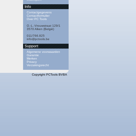
Info
Contactgegevens
Contactformulier
Over PC Tools
O.-L.-Vrouwstraat 129/1
3570 Alken (België)
011/766.825
info@pctools.be
Support
Algemene voorwaarden
Garantie
Merken
Privacy
Verzakingsrecht
Copyright PCTools BVBA