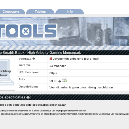
Computers
Tablets
Info
o Stealth Black - High Velocity Gaming Mousepad:
Voorraad �
Levertermijn onbekend (bel of mail)
Garantie
24 maanden
URL Fabrikant
http://
Prijs
29,00 �
Omschrijving
Voor dit artikel is geen omschrijving beschikbaar
de specificaties �:
l zijn geen gedetailleerde specificaties beschikbaar
ding is een momentopname en is onder voorbehoud van wijzigingen en stockverschillen
pecificaties, omschrijvingen, hyperlinks en afbeeldingen zijn louter informatief, niet bindend en onder voorbehoud van fouten en wijz