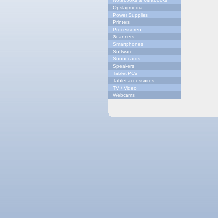
Notebooks & Ultrabooks
Opslagmedia
Power Supplies
Printers
Processoren
Scanners
Smartphones
Software
Soundcards
Speakers
Tablet PCs
Tablet-accessoires
TV / Video
Webcams