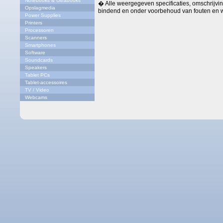
Notebooks & Ultrabooks
� Alle weergegeven specificaties, omschrijving
Opslagmedia
bindend en onder voorbehoud van fouten en w
Power Supplies
Printers
Processoren
Scanners
Smartphones
Software
Soundcards
Speakers
Tablet PCs
Tablet-accessoires
TV / Video
Webcams