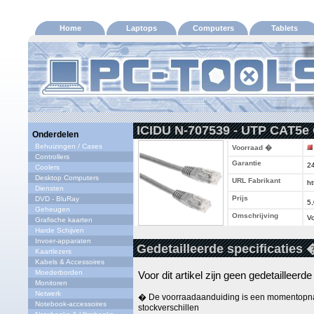
Home
Laptops
Computers
Tablets
ICIDU N-707539 - UTP CAT5e 
Onderdelen
Behuizingen / Cases
Voorraad �
Controllers
Garantie
2
Coolers
Desktop Computers
URL Fabrikant
ht
Diensten
Prijs
DVD - BluRay
5
Geheugen
Omschrijving
Vo
Grafische kaarten
Harde Schijven
Invoer-apparaten
Gedetailleerde specificaties 
Kaartlezers
Kabels & Accessoires
Moederborden
Voor dit artikel zijn geen gedetailleerd
Monitoren
Netwerk
� De voorraadaanduiding is een momentopna
Notebook-accessoires
stockverschillen