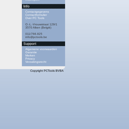
Info
Contactgegevens
Contactformulier
Over PC Tools
O.-L.-Vrouwstraat 129/1
3570 Alken (België)
011/766.825
info@pctools.be
Support
Algemene voorwaarden
Garantie
Merken
Privacy
Verzakingsrecht
Copyright PCTools BVBA