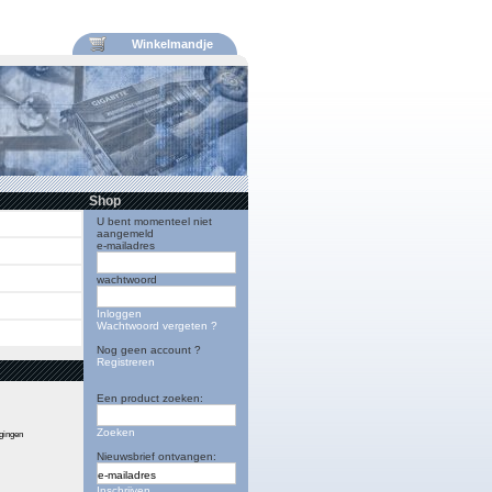
Winkelmandje
Shop
U bent momenteel niet
aangemeld
e-mailadres
wachtwoord
Inloggen
Wachtwoord vergeten ?
Nog geen account ?
Registreren
Een product zoeken:
Zoeken
igingen
Nieuwsbrief ontvangen:
Inschrijven