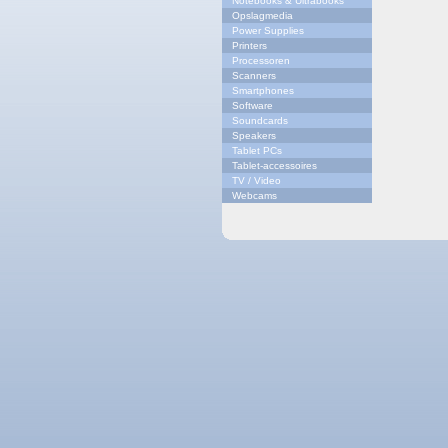
Notebooks & Ultrabooks
Opslagmedia
Power Supplies
Printers
Processoren
Scanners
Smartphones
Software
Soundcards
Speakers
Tablet PCs
Tablet-accessoires
TV / Video
Webcams