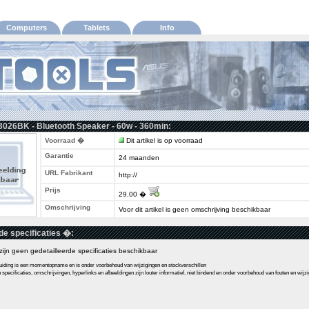
Computers
Tablets
Info
026BK - Bluetooth Speaker - 60w - 360min:
Voorraad �
Dit artikel is op voorraad
Garantie
24 maanden
URL Fabrikant
http://
Prijs
29,00 �
Omschrijving
Voor dit artikel is geen omschrijving beschikbaar
de specificaties �:
l zijn geen gedetailleerde specificaties beschikbaar
ding is een momentopname en is onder voorbehoud van wijzigingen en stockverschillen
pecificaties, omschrijvingen, hyperlinks en afbeeldingen zijn louter informatief, niet bindend en onder voorbehoud van fouten en wijz