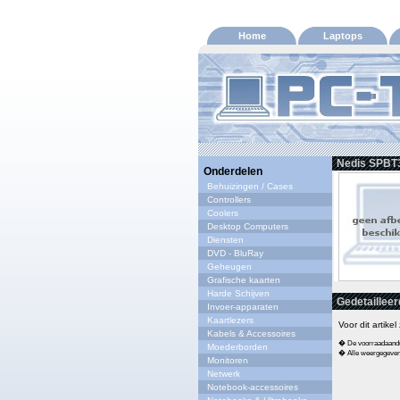
Home
Laptops
Nedis SPBT3
Onderdelen
Behuizingen / Cases
Controllers
Coolers
Desktop Computers
Diensten
DVD - BluRay
Geheugen
Grafische kaarten
Harde Schijven
Gedetailleer
Invoer-apparaten
Kaartlezers
Voor dit artike
Kabels & Accessoires
� De voorraadaandui
Moederborden
� Alle weergegeven s
Monitoren
Netwerk
Notebook-accessoires