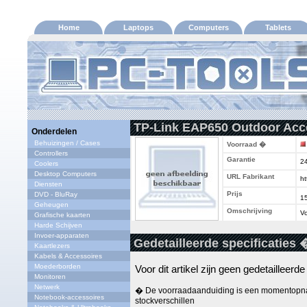
Home
Laptops
Computers
Tablets
TP-Link EAP650 Outdoor Acc
Onderdelen
Behuizingen / Cases
Voorraad �
Controllers
Garantie
2
Coolers
Desktop Computers
URL Fabrikant
ht
Diensten
Prijs
DVD - BluRay
1
Geheugen
Omschrijving
Vo
Grafische kaarten
Harde Schijven
Invoer-apparaten
Gedetailleerde specificaties 
Kaartlezers
Kabels & Accessoires
Moederborden
Voor dit artikel zijn geen gedetailleerd
Monitoren
Netwerk
� De voorraadaanduiding is een momentopna
Notebook-accessoires
stockverschillen