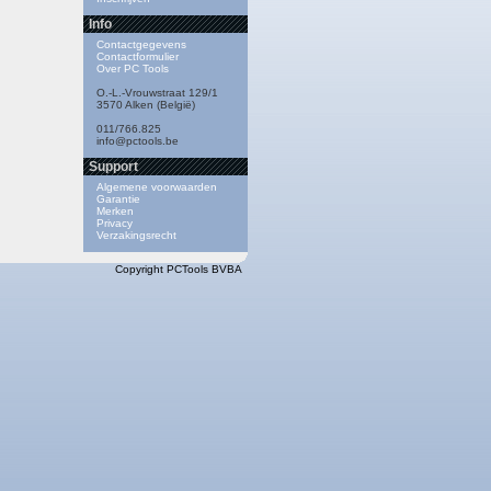
Info
Contactgegevens
Contactformulier
Over PC Tools
O.-L.-Vrouwstraat 129/1
3570 Alken (België)
011/766.825
info@pctools.be
Support
Algemene voorwaarden
Garantie
Merken
Privacy
Verzakingsrecht
Copyright PCTools BVBA