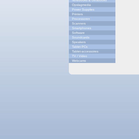
Notebooks & Ultrabooks
Opslagmedia
Power Supplies
Printers
Processoren
Scanners
Smartphones
Software
Soundcards
Speakers
Tablet PCs
Tablet-accessoires
TV / Video
Webcams