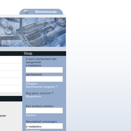
Winkelmandje
Shop
U bent momenteel niet
aangemeld
e-mailadres
wachtwoord
Inloggen
Wachtwoord vergeten ?
Nog geen account ?
Registreren
Een product zoeken:
Zoeken
igingen
Nieuwsbrief ontvangen:
Inschrijven