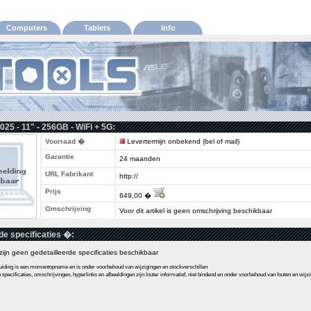
Computers
Tablets
Info
025 - 11" - 256GB - WiFi + 5G:
Voorraad �
Levertermijn onbekend (bel of mail)
Garantie
24 maanden
URL Fabrikant
http://
Prijs
649,00 �
Omschrijving
Voor dit artikel is geen omschrijving beschikbaar
de specificaties �:
l zijn geen gedetailleerde specificaties beschikbaar
ding is een momentopname en is onder voorbehoud van wijzigingen en stockverschillen
pecificaties, omschrijvingen, hyperlinks en afbeeldingen zijn louter informatief, niet bindend en onder voorbehoud van fouten en wijz