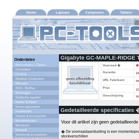
Home
Laptops
Computers
Tablets
Gigabyte GC-MAPLE-RIDGE Th
Onderdelen
Behuizingen / Cases
Voorraad �
Controllers
Garantie
2
Coolers
Desktop Computers
URL Fabrikant
ht
Diensten
Prijs
DVD - BluRay
1
Geheugen
Omschrijving
Vo
Grafische kaarten
Harde Schijven
Invoer-apparaten
Gedetailleerde specificaties 
Kaartlezers
Kabels & Accessoires
Moederborden
Voor dit artikel zijn geen gedetailleerd
Monitoren
Netwerk
� De voorraadaanduiding is een momentopna
Notebook-accessoires
stockverschillen