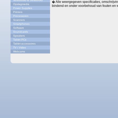
Notebooks & Ultrabooks
� Alle weergegeven specificaties, omschrijving
Opslagmedia
bindend en onder voorbehoud van fouten en w
Power Supplies
Printers
Processoren
Scanners
Smartphones
Software
Soundcards
Speakers
Tablet PCs
Tablet-accessoires
TV / Video
Webcams