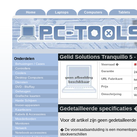
Home
Laptops
Computers
Tablets
Gelid Solutions Tranquillo 5 -
Onderdelen
Behuizingen / Cases
Voorraad �
Controllers
Garantie
2
Coolers
Desktop Computers
URL Fabrikant
ht
Diensten
Prijs
DVD - BluRay
2
Geheugen
Omschrijving
Vo
Grafische kaarten
Harde Schijven
Invoer-apparaten
Gedetailleerde specificaties 
Kaartlezers
Kabels & Accessoires
Moederborden
Voor dit artikel zijn geen gedetailleerd
Monitoren
Netwerk
� De voorraadaanduiding is een momentopna
Notebook-accessoires
stockverschillen