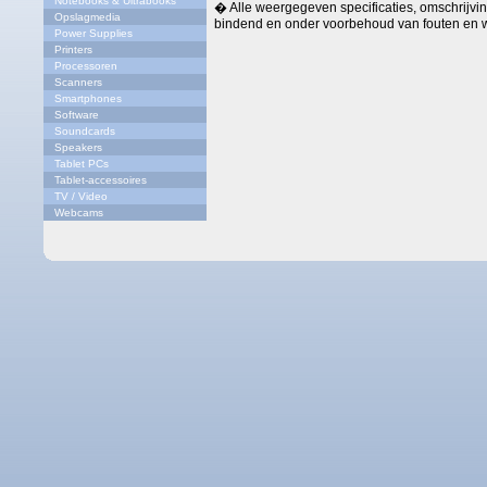
Notebooks & Ultrabooks
� Alle weergegeven specificaties, omschrijving
Opslagmedia
bindend en onder voorbehoud van fouten en w
Power Supplies
Printers
Processoren
Scanners
Smartphones
Software
Soundcards
Speakers
Tablet PCs
Tablet-accessoires
TV / Video
Webcams