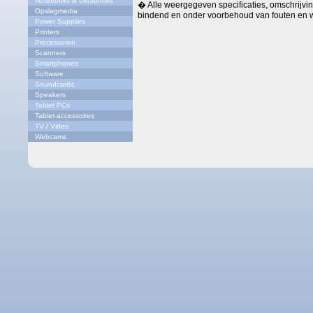
Notebooks & Ultrabooks
� Alle weergegeven specificaties, omschrijving
Opslagmedia
bindend en onder voorbehoud van fouten en w
Power Supplies
Printers
Processoren
Scanners
Smartphones
Software
Soundcards
Speakers
Tablet PCs
Tablet-accessoires
TV / Video
Webcams