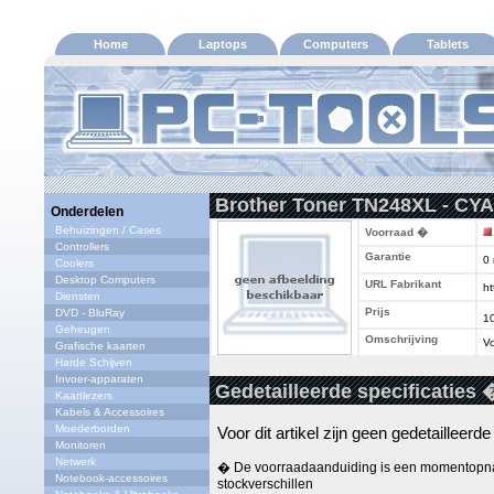
Home
Laptops
Computers
Tablets
Brother Toner TN248XL - CY
Onderdelen
Behuizingen / Cases
Voorraad �
Controllers
Garantie
0
Coolers
Desktop Computers
URL Fabrikant
ht
Diensten
Prijs
DVD - BluRay
1
Geheugen
Omschrijving
Vo
Grafische kaarten
Harde Schijven
Invoer-apparaten
Gedetailleerde specificaties 
Kaartlezers
Kabels & Accessoires
Moederborden
Voor dit artikel zijn geen gedetailleerd
Monitoren
Netwerk
� De voorraadaanduiding is een momentopna
Notebook-accessoires
stockverschillen