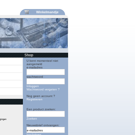
Winkelmandje
Shop
U bent momenteel niet
aangemeld
e-mailadres
wachtwoord
Inloggen
Wachtwoord vergeten ?
Nog geen account ?
Registreren
Een product zoeken:
Zoeken
igingen
Nieuwsbrief ontvangen:
Inschrijven