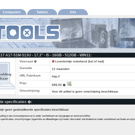
Computers
Tablets
Info
17 A17-51M-513U - 17.3" - I5 - 16GB - 512GB - WIN11:
Voorraad �
Levertermijn onbekend (bel of mail)
Garantie
12 maanden
URL Fabrikant
http://
Prijs
699,00 �
Omschrijving
Voor dit artikel is geen omschrijving beschikbaar
de specificaties �:
l zijn geen gedetailleerde specificaties beschikbaar
ding is een momentopname en is onder voorbehoud van wijzigingen en stockverschillen
pecificaties, omschrijvingen, hyperlinks en afbeeldingen zijn louter informatief, niet bindend en onder voorbehoud van fouten en wijz