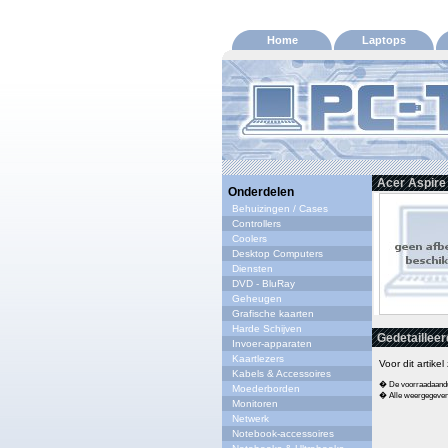
Home
Laptops
Acer Aspire 
Onderdelen
Behuizingen / Cases
Controllers
Coolers
Desktop Computers
Diensten
DVD - BluRay
Geheugen
Grafische kaarten
Harde Schijven
Gedetailleer
Invoer-apparaten
Kaartlezers
Voor dit artike
Kabels & Accessoires
� De voorraadaandui
Moederborden
� Alle weergegeven s
Monitoren
Netwerk
Notebook-accessoires