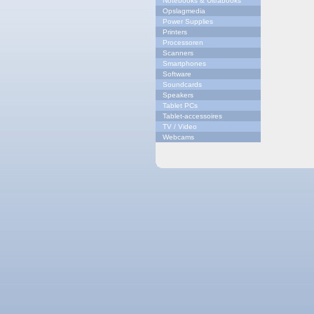
Notebooks & Ultrabooks
Opslagmedia
Power Supplies
Printers
Processoren
Scanners
Smartphones
Software
Soundcards
Speakers
Tablet PCs
Tablet-accessoires
TV / Video
Webcams