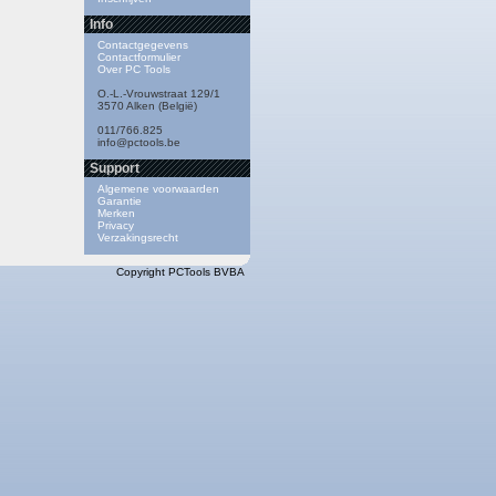
Info
Contactgegevens
Contactformulier
Over PC Tools
O.-L.-Vrouwstraat 129/1
3570 Alken (België)
011/766.825
info@pctools.be
Support
Algemene voorwaarden
Garantie
Merken
Privacy
Verzakingsrecht
Copyright PCTools BVBA