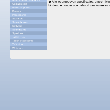
Notebooks & Ultrabooks
� Alle weergegeven specificaties, omschrijving
Opslagmedia
bindend en onder voorbehoud van fouten en w
Power Supplies
Printers
Processoren
Scanners
Smartphones
Software
Soundcards
Speakers
Tablet PCs
Tablet-accessoires
TV / Video
Webcams