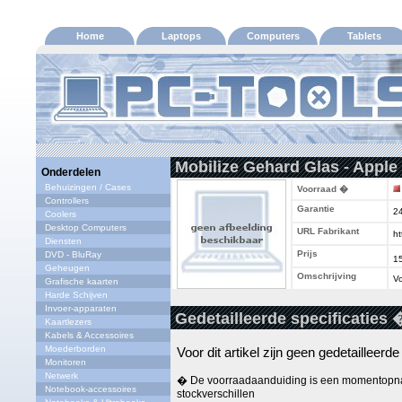
Home
Laptops
Computers
Tablets
Mobilize Gehard Glas - Apple 
Onderdelen
Behuizingen / Cases
Voorraad �
Controllers
Garantie
2
Coolers
Desktop Computers
URL Fabrikant
ht
Diensten
Prijs
DVD - BluRay
1
Geheugen
Omschrijving
Vo
Grafische kaarten
Harde Schijven
Invoer-apparaten
Gedetailleerde specificaties 
Kaartlezers
Kabels & Accessoires
Moederborden
Voor dit artikel zijn geen gedetailleerd
Monitoren
Netwerk
� De voorraadaanduiding is een momentopna
Notebook-accessoires
stockverschillen