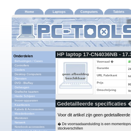
Home
Laptops
Computers
Tablets
HP laptop 17-CN4036NB - 17.3
Onderdelen
Behuizingen / Cases
Voorraad �
Controllers
Garantie
2
Coolers
Desktop Computers
URL Fabrikant
ht
Diensten
Prijs
DVD - BluRay
9
Geheugen
Omschrijving
Vo
Grafische kaarten
Harde Schijven
Invoer-apparaten
Gedetailleerde specificaties 
Kaartlezers
Kabels & Accessoires
Moederborden
Voor dit artikel zijn geen gedetailleerd
Monitoren
Netwerk
� De voorraadaanduiding is een momentopna
Notebook-accessoires
stockverschillen