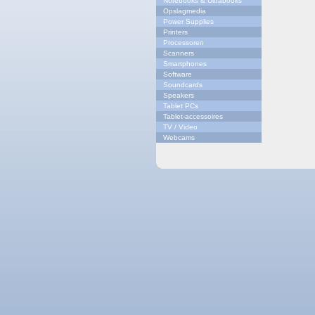
Notebooks & Ultrabooks
Opslagmedia
Power Supplies
Printers
Processoren
Scanners
Smartphones
Software
Soundcards
Speakers
Tablet PCs
Tablet-accessoires
TV / Video
Webcams