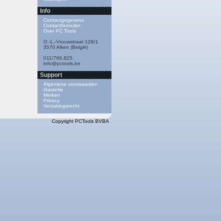
Info
Contactgegevens
Contactformulier
Over PC Tools
O.-L.-Vrouwstraat 129/1
3570 Alken (België)
011/766.825
info@pctools.be
Support
Algemene voorwaarden
Garantie
Merken
Privacy
Verzakingsrecht
Copyright PCTools BVBA