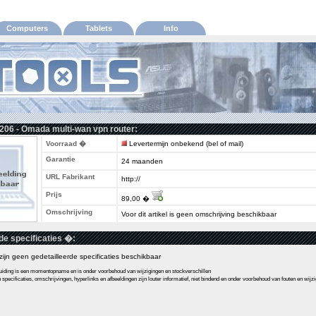
Computers
Tablets
Info
206 - Omada multi-wan vpn router:
Voorraad �
Levertermijn onbekend (bel of mail)
Garantie
24 maanden
URL Fabrikant
http://
Prijs
89,00 �
Omschrijving
Voor dit artikel is geen omschrijving beschikbaar
de specificaties �:
l zijn geen gedetailleerde specificaties beschikbaar
ding is een momentopname en is onder voorbehoud van wijzigingen en stockverschillen
pecificaties, omschrijvingen, hyperlinks en afbeeldingen zijn louter informatief, niet bindend en onder voorbehoud van fouten en wijz