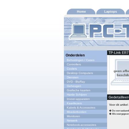
Home
Laptops
TP-Link ER7
Onderdelen
Behuizingen / Cases
Controllers
Coolers
Desktop Computers
Diensten
DVD - BluRay
Geheugen
Grafische kaarten
Harde Schijven
Gedetailleer
Invoer-apparaten
Kaartlezers
Voor dit artike
Kabels & Accessoires
� De voorraadaandui
Moederborden
� Alle weergegeven s
Monitoren
Netwerk
Notebook-accessoires