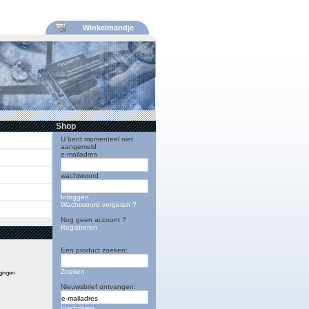
Winkelmandje
Shop
U bent momenteel niet
aangemeld
e-mailadres
wachtwoord
Inloggen
Wachtwoord vergeten ?
Nog geen account ?
Registreren
Een product zoeken:
Zoeken
igingen
Nieuwsbrief ontvangen:
Inschrijven