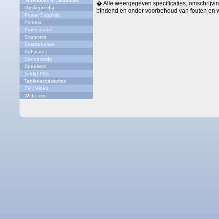
Notebooks & Ultrabooks
� Alle weergegeven specificaties, omschrijving
Opslagmedia
bindend en onder voorbehoud van fouten en w
Power Supplies
Printers
Processoren
Scanners
Smartphones
Software
Soundcards
Speakers
Tablet PCs
Tablet-accessoires
TV / Video
Webcams