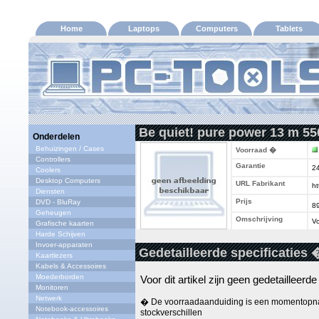
Home
Laptops
Computers
Tablets
Be quiet! pure power 13 m 5
Onderdelen
Behuizingen / Cases
Voorraad �
Controllers
Garantie
2
Coolers
Desktop Computers
URL Fabrikant
ht
Diensten
Prijs
DVD - BluRay
8
Geheugen
Omschrijving
Vo
Grafische kaarten
Harde Schijven
Invoer-apparaten
Gedetailleerde specificaties 
Kaartlezers
Kabels & Accessoires
Moederborden
Voor dit artikel zijn geen gedetailleerd
Monitoren
Netwerk
� De voorraadaanduiding is een momentopna
Notebook-accessoires
stockverschillen