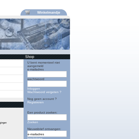
Winkelmandje
Shop
U bent momenteel niet
aangemeld
e-mailadres
wachtwoord
Inloggen
Wachtwoord vergeten ?
Nog geen account ?
Registreren
Een product zoeken:
Zoeken
igingen
Nieuwsbrief ontvangen:
Inschrijven