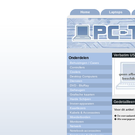
Home
Laptops
Verbatim US
Onderdelen
Behuizingen / Cases
Controllers
Coolers
Desktop Computers
Diensten
DVD - BluRay
Geheugen
Grafische kaarten
Harde Schijven
Gedetailleer
Invoer-apparaten
Kaartlezers
Voor dit artike
Kabels & Accessoires
� De voorraadaandui
Moederborden
� Alle weergegeven s
Monitoren
Netwerk
Notebook-accessoires