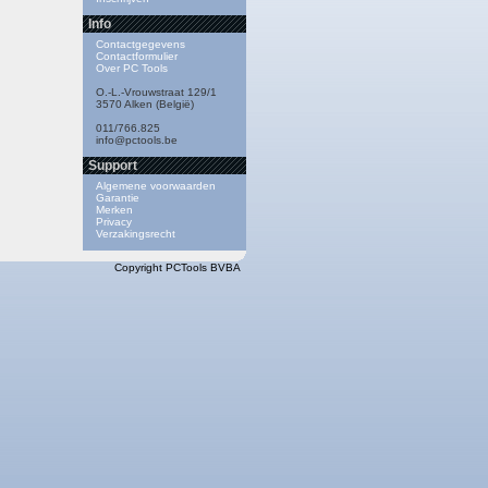
Info
Contactgegevens
Contactformulier
Over PC Tools
O.-L.-Vrouwstraat 129/1
3570 Alken (België)
011/766.825
info@pctools.be
Support
Algemene voorwaarden
Garantie
Merken
Privacy
Verzakingsrecht
Copyright PCTools BVBA