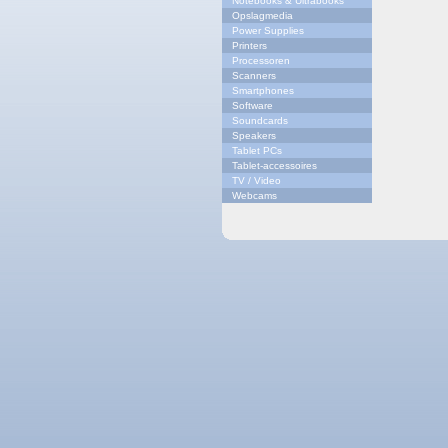
Notebooks & Ultrabooks
Opslagmedia
Power Supplies
Printers
Processoren
Scanners
Smartphones
Software
Soundcards
Speakers
Tablet PCs
Tablet-accessoires
TV / Video
Webcams