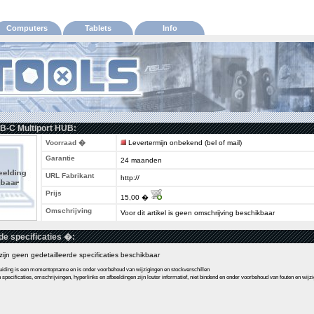
Computers
Tablets
Info
B-C Multiport HUB:
Voorraad �
Levertermijn onbekend (bel of mail)
Garantie
24 maanden
URL Fabrikant
http://
Prijs
15,00 �
Omschrijving
Voor dit artikel is geen omschrijving beschikbaar
de specificaties �:
l zijn geen gedetailleerde specificaties beschikbaar
ding is een momentopname en is onder voorbehoud van wijzigingen en stockverschillen
pecificaties, omschrijvingen, hyperlinks en afbeeldingen zijn louter informatief, niet bindend en onder voorbehoud van fouten en wijz