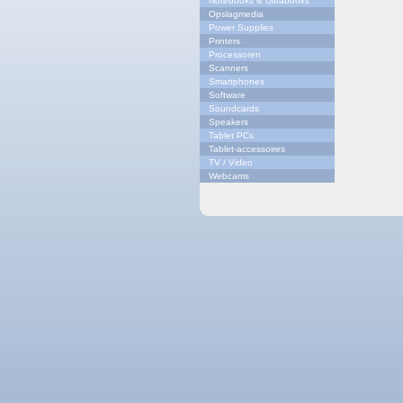
Notebooks & Ultrabooks
Opslagmedia
Power Supplies
Printers
Processoren
Scanners
Smartphones
Software
Soundcards
Speakers
Tablet PCs
Tablet-accessoires
TV / Video
Webcams