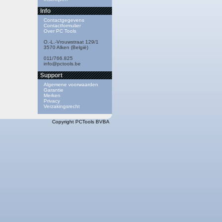
Info
Contactgegevens
Contactformulier
Over PC Tools
O.-L.-Vrouwstraat 129/1
3570 Alken (België)
011/766.825
info@pctools.be
Support
Algemene voorwaarden
Garantie
Merken
Privacy
Verzakingsrecht
Copyright PCTools BVBA