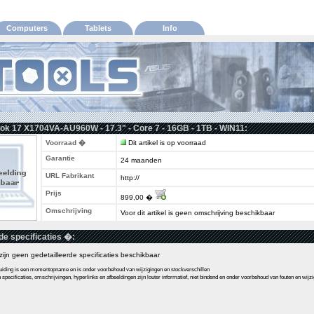
Computers
Tablets
Info
ok 17 X1704VA-AU960W - 17.3" - Core 7 - 16GB - 1TB - WIN11:
Voorraad �
Dit artikel is op voorraad
Garantie
24 maanden
URL Fabrikant
http://
Prijs
899,00 �
Omschrijving
Voor dit artikel is geen omschrijving beschikbaar
de specificaties �:
l zijn geen gedetailleerde specificaties beschikbaar
ding is een momentopname en is onder voorbehoud van wijzigingen en stockverschillen
pecificaties, omschrijvingen, hyperlinks en afbeeldingen zijn louter informatief, niet bindend en onder voorbehoud van fouten en wijz