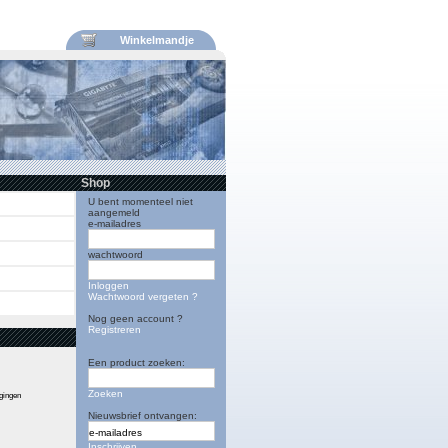
Winkelmandje
Shop
U bent momenteel niet
aangemeld
e-mailadres
wachtwoord
Inloggen
Wachtwoord vergeten ?
Nog geen account ?
Registreren
Een product zoeken:
Zoeken
igingen
Nieuwsbrief ontvangen:
Inschrijven