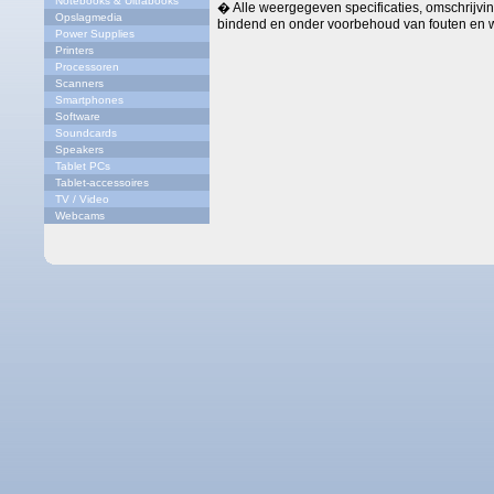
Notebooks & Ultrabooks
� Alle weergegeven specificaties, omschrijving
Opslagmedia
bindend en onder voorbehoud van fouten en w
Power Supplies
Printers
Processoren
Scanners
Smartphones
Software
Soundcards
Speakers
Tablet PCs
Tablet-accessoires
TV / Video
Webcams