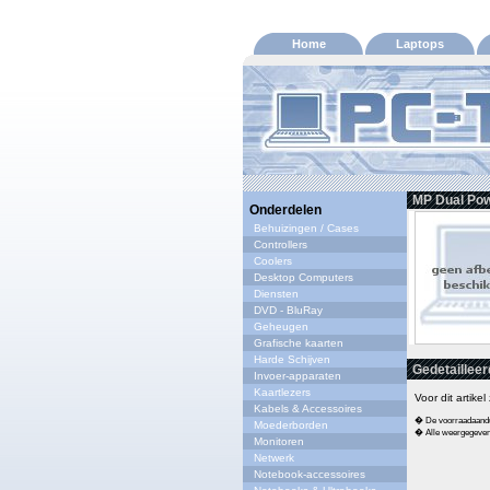
Home
Laptops
MP Dual Pow
Onderdelen
Behuizingen / Cases
Controllers
Coolers
Desktop Computers
Diensten
DVD - BluRay
Geheugen
Grafische kaarten
Harde Schijven
Gedetailleer
Invoer-apparaten
Kaartlezers
Voor dit artike
Kabels & Accessoires
� De voorraadaandui
Moederborden
� Alle weergegeven s
Monitoren
Netwerk
Notebook-accessoires