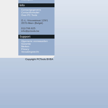
Info
Contactgegevens
Contactformulier
Over PC Tools
O.-L.-Vrouwstraat 129/1
3570 Alken (België)
011/766.825
info@pctools.be
Support
Algemene voorwaarden
Garantie
Merken
Privacy
Verzakingsrecht
Copyright PCTools BVBA