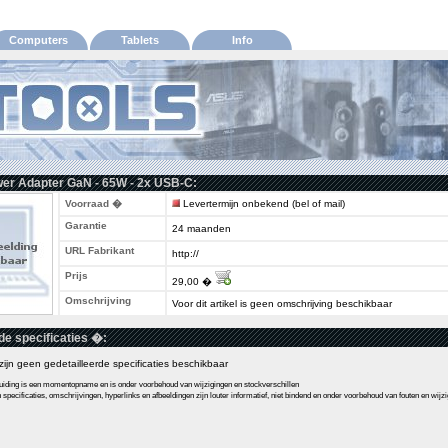
Computers
Tablets
Info
er Adapter GaN - 65W - 2x USB-C:
Voorraad �
Levertermijn onbekend (bel of mail)
Garantie
24 maanden
URL Fabrikant
http://
Prijs
29,00 �
Omschrijving
Voor dit artikel is geen omschrijving beschikbaar
de specificaties �:
l zijn geen gedetailleerde specificaties beschikbaar
ding is een momentopname en is onder voorbehoud van wijzigingen en stockverschillen
pecificaties, omschrijvingen, hyperlinks en afbeeldingen zijn louter informatief, niet bindend en onder voorbehoud van fouten en wijz