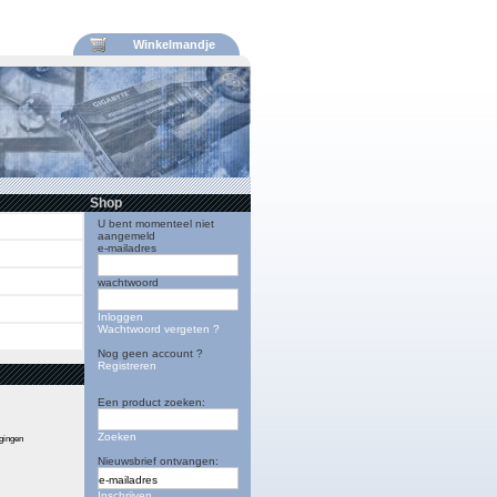
Winkelmandje
Shop
U bent momenteel niet
aangemeld
e-mailadres
wachtwoord
Inloggen
Wachtwoord vergeten ?
Nog geen account ?
Registreren
Een product zoeken:
Zoeken
igingen
Nieuwsbrief ontvangen:
Inschrijven