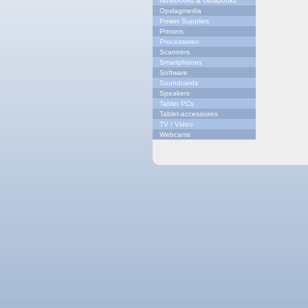
Notebooks & Ultrabooks
Opslagmedia
Power Supplies
Printers
Processoren
Scanners
Smartphones
Software
Soundcards
Speakers
Tablet PCs
Tablet-accessoires
TV / Video
Webcams