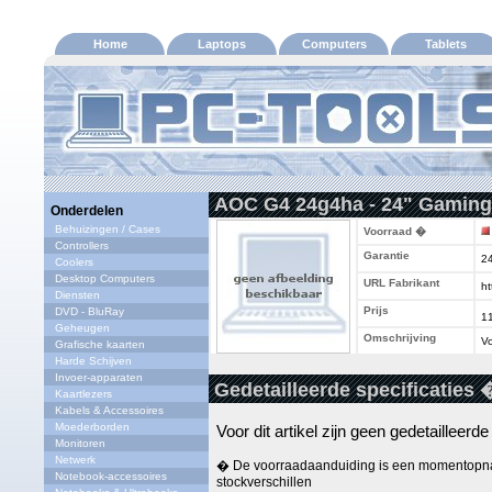
Home
Laptops
Computers
Tablets
AOC G4 24g4ha - 24" Gaming
Onderdelen
Behuizingen / Cases
Voorraad �
Controllers
Garantie
2
Coolers
Desktop Computers
URL Fabrikant
ht
Diensten
Prijs
DVD - BluRay
1
Geheugen
Omschrijving
Vo
Grafische kaarten
Harde Schijven
Invoer-apparaten
Gedetailleerde specificaties 
Kaartlezers
Kabels & Accessoires
Moederborden
Voor dit artikel zijn geen gedetailleerd
Monitoren
Netwerk
� De voorraadaanduiding is een momentopna
Notebook-accessoires
stockverschillen