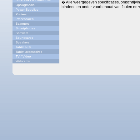
Notebooks & Ultrabooks
� Alle weergegeven specificaties, omschrijving
Opslagmedia
bindend en onder voorbehoud van fouten en w
Power Supplies
Printers
Processoren
Scanners
Smartphones
Software
Soundcards
Speakers
Tablet PCs
Tablet-accessoires
TV / Video
Webcams