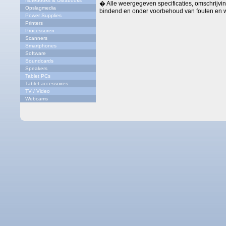
Notebooks & Ultrabooks
� Alle weergegeven specificaties, omschrijving
Opslagmedia
bindend en onder voorbehoud van fouten en w
Power Supplies
Printers
Processoren
Scanners
Smartphones
Software
Soundcards
Speakers
Tablet PCs
Tablet-accessoires
TV / Video
Webcams