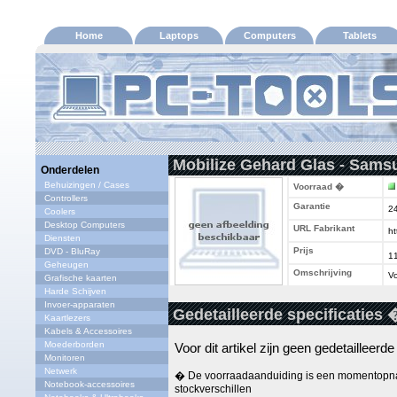
Home
Laptops
Computers
Tablets
Mobilize Gehard Glas - Sams
Onderdelen
Behuizingen / Cases
Voorraad �
Controllers
Garantie
2
Coolers
Desktop Computers
URL Fabrikant
ht
Diensten
Prijs
DVD - BluRay
1
Geheugen
Omschrijving
Vo
Grafische kaarten
Harde Schijven
Invoer-apparaten
Gedetailleerde specificaties 
Kaartlezers
Kabels & Accessoires
Moederborden
Voor dit artikel zijn geen gedetailleerd
Monitoren
Netwerk
� De voorraadaanduiding is een momentopna
Notebook-accessoires
stockverschillen