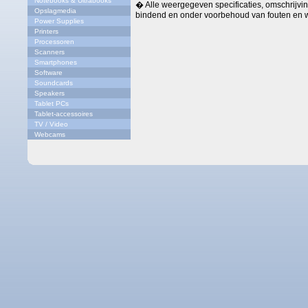
Notebooks & Ultrabooks
� Alle weergegeven specificaties, omschrijving
Opslagmedia
bindend en onder voorbehoud van fouten en w
Power Supplies
Printers
Processoren
Scanners
Smartphones
Software
Soundcards
Speakers
Tablet PCs
Tablet-accessoires
TV / Video
Webcams