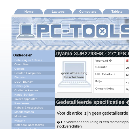
Home
Laptops
Computers
Tablets
IIyama XUB2793HS - 27" IPS 
Onderdelen
Behuizingen / Cases
Voorraad �
Controllers
Garantie
2
Coolers
Desktop Computers
URL Fabrikant
ht
Diensten
Prijs
DVD - BluRay
1
Geheugen
Omschrijving
Vo
Grafische kaarten
Harde Schijven
Invoer-apparaten
Gedetailleerde specificaties 
Kaartlezers
Kabels & Accessoires
Moederborden
Voor dit artikel zijn geen gedetailleerd
Monitoren
Netwerk
� De voorraadaanduiding is een momentopna
Notebook-accessoires
stockverschillen