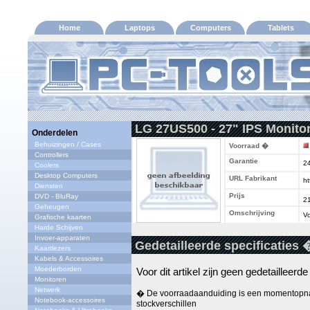
Home
Laptops
Computers
Tablets
LG 27US500 - 27" IPS Monitor
Onderdelen
Behuizingen / Cases
Voorraad �
Controllers
Garantie
2
Coolers
Desktop Computers
URL Fabrikant
ht
Diensten
Prijs
DVD - BluRay
2
Geheugen
Omschrijving
Vo
Grafische kaarten
Harde Schijven
Invoer-apparaten
Gedetailleerde specificaties 
Kaartlezers
Kabels & Accessoires
Moederborden
Voor dit artikel zijn geen gedetailleerd
Monitoren
Netwerk
� De voorraadaanduiding is een momentopna
Notebook-accessoires
stockverschillen