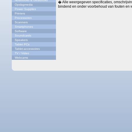
Notebooks & Ultrabooks
� Alle weergegeven specificaties, omschrijving
Opslagmedia
bindend en onder voorbehoud van fouten en w
Power Supplies
Printers
Processoren
Scanners
Smartphones
Software
Soundcards
Speakers
Tablet PCs
Tablet-accessoires
TV / Video
Webcams