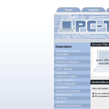
Home
Laptops
Accezz Flip
Onderdelen
Behuizingen / Cases
Controllers
Coolers
Desktop Computers
Diensten
DVD - BluRay
Geheugen
Grafische kaarten
Harde Schijven
Gedetailleer
Invoer-apparaten
Kaartlezers
Voor dit artike
Kabels & Accessoires
� De voorraadaandui
Moederborden
� Alle weergegeven s
Monitoren
Netwerk
Notebook-accessoires