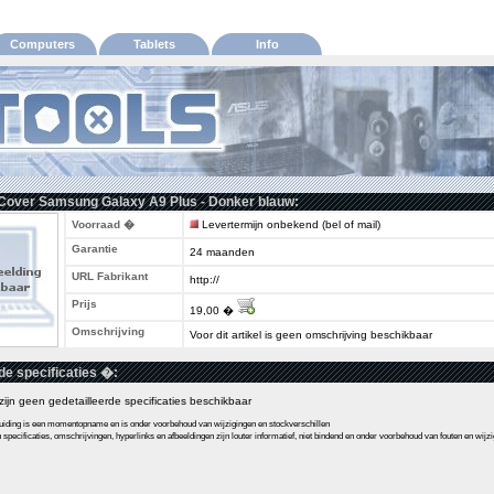
Computers
Tablets
Info
 Cover Samsung Galaxy A9 Plus - Donker blauw:
Voorraad �
Levertermijn onbekend (bel of mail)
Garantie
24 maanden
URL Fabrikant
http://
Prijs
19,00 �
Omschrijving
Voor dit artikel is geen omschrijving beschikbaar
de specificaties �:
l zijn geen gedetailleerde specificaties beschikbaar
ding is een momentopname en is onder voorbehoud van wijzigingen en stockverschillen
pecificaties, omschrijvingen, hyperlinks en afbeeldingen zijn louter informatief, niet bindend en onder voorbehoud van fouten en wijz