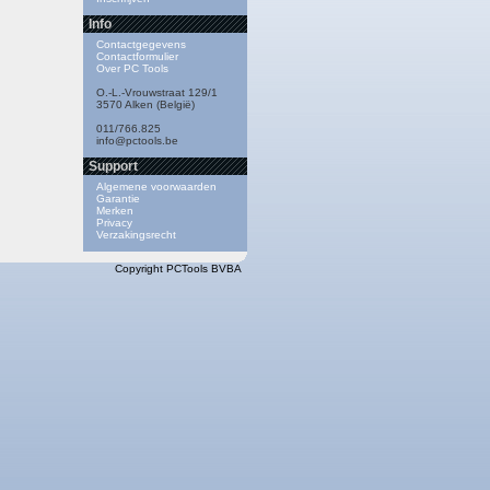
Info
Contactgegevens
Contactformulier
Over PC Tools
O.-L.-Vrouwstraat 129/1
3570 Alken (België)
011/766.825
info@pctools.be
Support
Algemene voorwaarden
Garantie
Merken
Privacy
Verzakingsrecht
Copyright PCTools BVBA