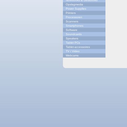
Notebooks & Ultrabooks
Opslagmedia
Power Supplies
Printers
Processoren
Scanners
Smartphones
Software
Soundcards
Speakers
Tablet PCs
Tablet-accessoires
TV / Video
Webcams