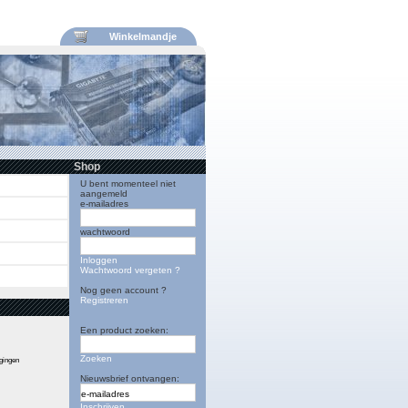
Winkelmandje
Shop
U bent momenteel niet
aangemeld
e-mailadres
wachtwoord
Inloggen
Wachtwoord vergeten ?
Nog geen account ?
Registreren
Een product zoeken:
Zoeken
igingen
Nieuwsbrief ontvangen:
Inschrijven