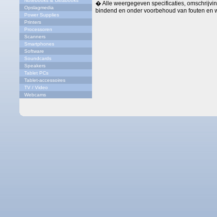
Notebooks & Ultrabooks
� Alle weergegeven specificaties, omschrijving
Opslagmedia
bindend en onder voorbehoud van fouten en w
Power Supplies
Printers
Processoren
Scanners
Smartphones
Software
Soundcards
Speakers
Tablet PCs
Tablet-accessoires
TV / Video
Webcams