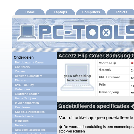
Home
Laptops
Computers
Tablets
Accezz Flip Cover Samsung Ga
Onderdelen
Behuizingen / Cases
Voorraad �
Controllers
Garantie
2
Coolers
Desktop Computers
URL Fabrikant
ht
Diensten
Prijs
DVD - BluRay
1
Geheugen
Omschrijving
Vo
Grafische kaarten
Harde Schijven
Invoer-apparaten
Gedetailleerde specificaties 
Kaartlezers
Kabels & Accessoires
Moederborden
Voor dit artikel zijn geen gedetailleerd
Monitoren
Netwerk
� De voorraadaanduiding is een momentopna
Notebook-accessoires
stockverschillen