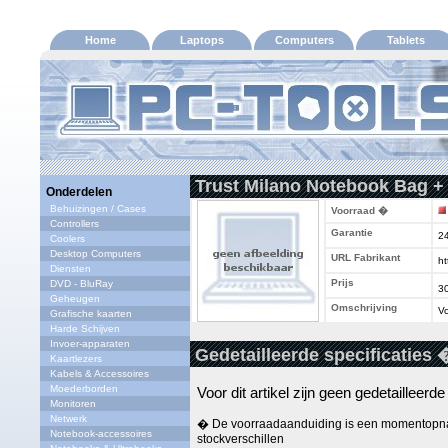
Home
Laptops
Computers
Tablets
Trust Milano Notebook Bag +
Onderdelen
Behuizingen / Cases
Voorraad �
Controllers
Garantie
2
Coolers
Desktop Computers
URL Fabrikant
ht
Diensten
Prijs
DVD - BluRay
3
Geheugen
Omschrijving
Vo
Grafische kaarten
Harde Schijven
Invoer-apparaten
Gedetailleerde specificaties 
Kaartlezers
Kabels & Accessoires
Moederborden
Voor dit artikel zijn geen gedetailleerd
Monitoren
Netwerk
� De voorraadaanduiding is een momentopna
Notebook-accessoires
stockverschillen