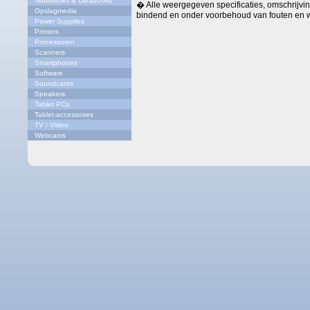
Notebooks & Ultrabooks
� Alle weergegeven specificaties, omschrijving
Opslagmedia
bindend en onder voorbehoud van fouten en w
Power Supplies
Printers
Processoren
Scanners
Smartphones
Software
Soundcards
Speakers
Tablet PCs
Tablet-accessoires
TV / Video
Webcams