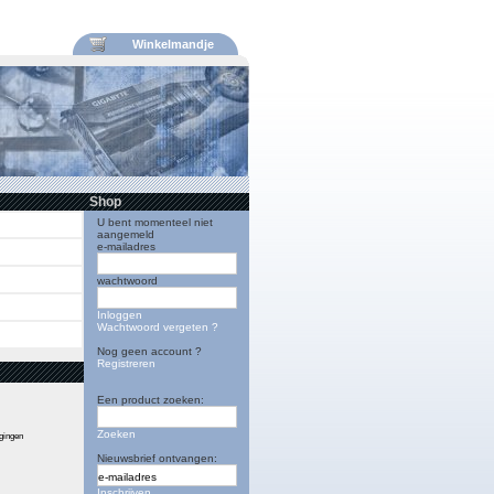
Winkelmandje
Shop
U bent momenteel niet
aangemeld
e-mailadres
wachtwoord
Inloggen
Wachtwoord vergeten ?
Nog geen account ?
Registreren
Een product zoeken:
Zoeken
igingen
Nieuwsbrief ontvangen:
Inschrijven