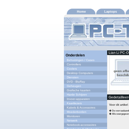
Home
Laptops
Lian Li PC-O
Onderdelen
Behuizingen / Cases
Controllers
Coolers
Desktop Computers
Diensten
DVD - BluRay
Geheugen
Grafische kaarten
Harde Schijven
Gedetailleer
Invoer-apparaten
Kaartlezers
Voor dit artike
Kabels & Accessoires
� De voorraadaandui
Moederborden
� Alle weergegeven s
Monitoren
Netwerk
Notebook-accessoires