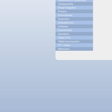
Notebooks & Ultrabooks
Opslagmedia
Power Supplies
Printers
Processoren
Scanners
Smartphones
Software
Soundcards
Speakers
Tablet PCs
Tablet-accessoires
TV / Video
Webcams