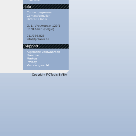
Info
Contactgegevens
Contactformulier
Over PC Tools
O.-L.-Vrouwstraat 129/1
3570 Alken (België)
011/766.825
info@pctools.be
Support
Algemene voorwaarden
Garantie
Merken
Privacy
Verzakingsrecht
Copyright PCTools BVBA