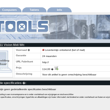
Computers
Tablets
Info
11 Vision Midi Wit:
Voorraad �
Levertermijn onbekend (bel of mail)
Garantie
24 maanden
URL Fabrikant
http://
Prijs
114,00 �
Omschrijving
Voor dit artikel is geen omschrijving beschikbaar
de specificaties �:
l zijn geen gedetailleerde specificaties beschikbaar
ding is een momentopname en is onder voorbehoud van wijzigingen en stockverschillen
pecificaties, omschrijvingen, hyperlinks en afbeeldingen zijn louter informatief, niet bindend en onder voorbehoud van fouten en wijz