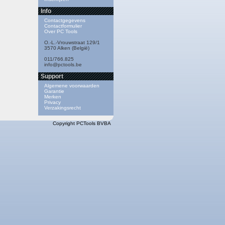
Info
Contactgegevens
Contactformulier
Over PC Tools
O.-L.-Vrouwstraat 129/1
3570 Alken (België)
011/766.825
info@pctools.be
Support
Algemene voorwaarden
Garantie
Merken
Privacy
Verzakingsrecht
Copyright PCTools BVBA