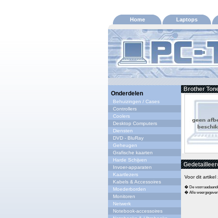
Home
Laptops
Brother Ton
Onderdelen
Behuizingen / Cases
Controllers
Coolers
Desktop Computers
Diensten
DVD - BluRay
Geheugen
Grafische kaarten
Harde Schijven
Gedetailleer
Invoer-apparaten
Kaartlezers
Voor dit artike
Kabels & Accessoires
� De voorraadaandui
Moederborden
� Alle weergegeven s
Monitoren
Netwerk
Notebook-accessoires