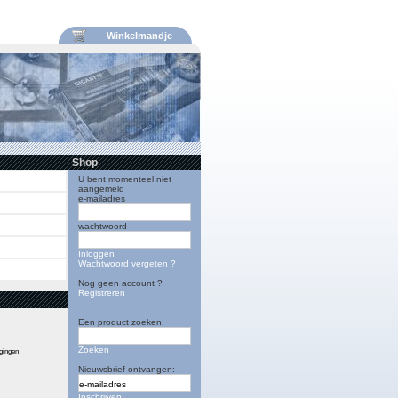
Winkelmandje
Shop
U bent momenteel niet
aangemeld
e-mailadres
wachtwoord
Inloggen
Wachtwoord vergeten ?
Nog geen account ?
Registreren
Een product zoeken:
Zoeken
igingen
Nieuwsbrief ontvangen:
Inschrijven