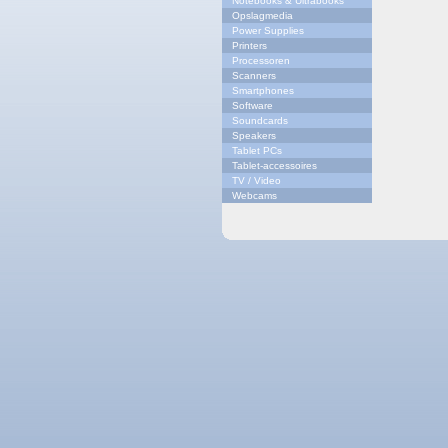
Notebooks & Ultrabooks
Opslagmedia
Power Supplies
Printers
Processoren
Scanners
Smartphones
Software
Soundcards
Speakers
Tablet PCs
Tablet-accessoires
TV / Video
Webcams