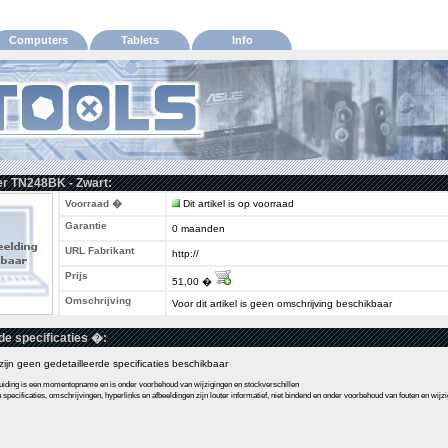
Computers
Tablets
Info
er TN248BK - Zwart:
Voorraad �
Dit artikel is op voorraad
Garantie
0 maanden
URL Fabrikant
http://
Prijs
51,00 �
Omschrijving
Voor dit artikel is geen omschrijving beschikbaar
de specificaties �:
l zijn geen gedetailleerde specificaties beschikbaar
ding is een momentopname en is onder voorbehoud van wijzigingen en stockverschillen
pecificaties, omschrijvingen, hyperlinks en afbeeldingen zijn louter informatief, niet bindend en onder voorbehoud van fouten en wijz