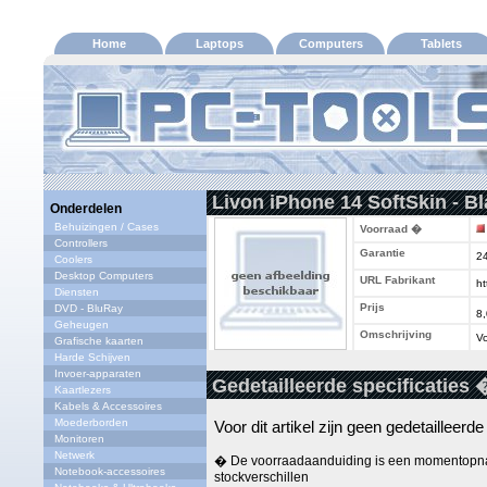
Home
Laptops
Computers
Tablets
Livon iPhone 14 SoftSkin - Bl
Onderdelen
Behuizingen / Cases
Voorraad �
Controllers
Garantie
2
Coolers
Desktop Computers
URL Fabrikant
ht
Diensten
Prijs
DVD - BluRay
8
Geheugen
Omschrijving
Vo
Grafische kaarten
Harde Schijven
Invoer-apparaten
Gedetailleerde specificaties 
Kaartlezers
Kabels & Accessoires
Moederborden
Voor dit artikel zijn geen gedetailleerd
Monitoren
Netwerk
� De voorraadaanduiding is een momentopna
Notebook-accessoires
stockverschillen