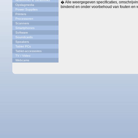
Notebooks & Ultrabooks
� Alle weergegeven specificaties, omschrijving
Opslagmedia
bindend en onder voorbehoud van fouten en w
Power Supplies
Printers
Processoren
Scanners
Smartphones
Software
Soundcards
Speakers
Tablet PCs
Tablet-accessoires
TV / Video
Webcams