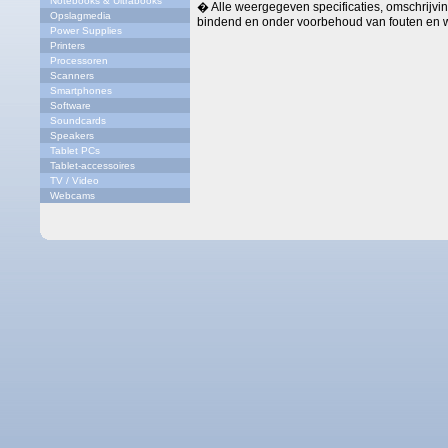
Notebooks & Ultrabooks
� Alle weergegeven specificaties, omschrijving
Opslagmedia
bindend en onder voorbehoud van fouten en w
Power Supplies
Printers
Processoren
Scanners
Smartphones
Software
Soundcards
Speakers
Tablet PCs
Tablet-accessoires
TV / Video
Webcams