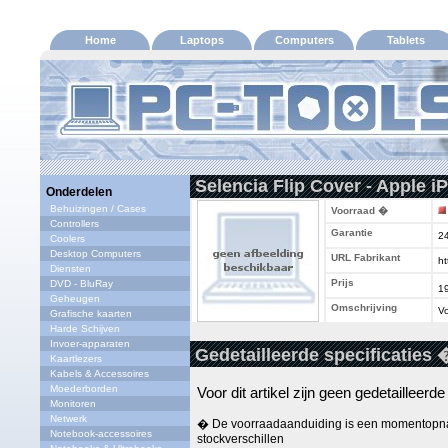
Home
Laptops
Computers
Tablets
Selencia Flip Cover - Apple i
Onderdelen
Behuizingen / Cases
Voorraad �
Controllers
Garantie
2
Coolers
Desktop Computers
URL Fabrikant
ht
Diensten
Prijs
DVD - BluRay
1
Geheugen
Omschrijving
Vo
Grafische kaarten
Harde Schijven
Invoer-apparaten
Gedetailleerde specificaties 
Kaartlezers
Kabels & Accessoires
Moederborden
Voor dit artikel zijn geen gedetailleerd
Monitoren
Netwerk
� De voorraadaanduiding is een momentopna
Notebook-accessoires
stockverschillen