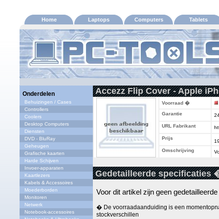
Home
Laptops
Computers
Tablets
Accezz Flip Cover - Apple iP
Onderdelen
Behuizingen / Cases
Voorraad �
Controllers
Garantie
2
Coolers
Desktop Computers
URL Fabrikant
ht
Diensten
Prijs
DVD - BluRay
1
Geheugen
Omschrijving
Vo
Grafische kaarten
Harde Schijven
Invoer-apparaten
Gedetailleerde specificaties 
Kaartlezers
Kabels & Accessoires
Moederborden
Voor dit artikel zijn geen gedetailleerd
Monitoren
Netwerk
� De voorraadaanduiding is een momentopna
Notebook-accessoires
stockverschillen