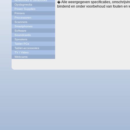
Notebooks & Ultrabooks
� Alle weergegeven specificaties, omschrijving
Opslagmedia
bindend en onder voorbehoud van fouten en w
Power Supplies
Printers
Processoren
Scanners
Smartphones
Software
Soundcards
Speakers
Tablet PCs
Tablet-accessoires
TV / Video
Webcams