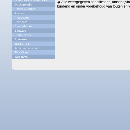
Notebooks & Ultrabooks
� Alle weergegeven specificaties, omschrijving
Opslagmedia
bindend en onder voorbehoud van fouten en w
Power Supplies
Printers
Processoren
Scanners
Smartphones
Software
Soundcards
Speakers
Tablet PCs
Tablet-accessoires
TV / Video
Webcams