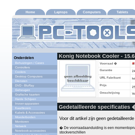
Home
Laptops
Computers
Tablets
Konig Notebook Cooler - 15.6
Onderdelen
Behuizingen / Cases
Voorraad �
Controllers
Garantie
2
Coolers
Desktop Computers
URL Fabrikant
ht
Diensten
Prijs
DVD - BluRay
2
Geheugen
Omschrijving
Vo
Grafische kaarten
Harde Schijven
Invoer-apparaten
Gedetailleerde specificaties 
Kaartlezers
Kabels & Accessoires
Moederborden
Voor dit artikel zijn geen gedetailleerd
Monitoren
Netwerk
� De voorraadaanduiding is een momentopna
Notebook-accessoires
stockverschillen