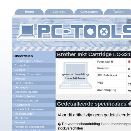
Home
Laptops
Computers
Tablets
Brother Inkt Cartridge LC-3
Onderdelen
Behuizingen / Cases
Voorraad �
Controllers
Garantie
0
Coolers
Desktop Computers
URL Fabrikant
ht
Diensten
Prijs
DVD - BluRay
2
Geheugen
Omschrijving
Vo
Grafische kaarten
Harde Schijven
Invoer-apparaten
Gedetailleerde specificaties 
Kaartlezers
Kabels & Accessoires
Moederborden
Voor dit artikel zijn geen gedetailleerd
Monitoren
Netwerk
� De voorraadaanduiding is een momentopna
Notebook-accessoires
stockverschillen