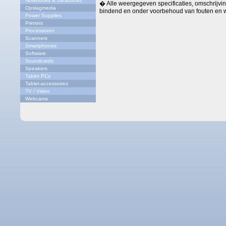
Notebooks & Ultrabooks
� Alle weergegeven specificaties, omschrijving
Opslagmedia
bindend en onder voorbehoud van fouten en w
Power Supplies
Printers
Processoren
Scanners
Smartphones
Software
Soundcards
Speakers
Tablet PCs
Tablet-accessoires
TV / Video
Webcams