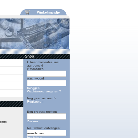
Winkelmandje
Shop
U bent momenteel niet
aangemeld
e-mailadres
wachtwoord
Inloggen
Wachtwoord vergeten ?
Nog geen account ?
Registreren
Een product zoeken:
Zoeken
igingen
Nieuwsbrief ontvangen:
Inschrijven