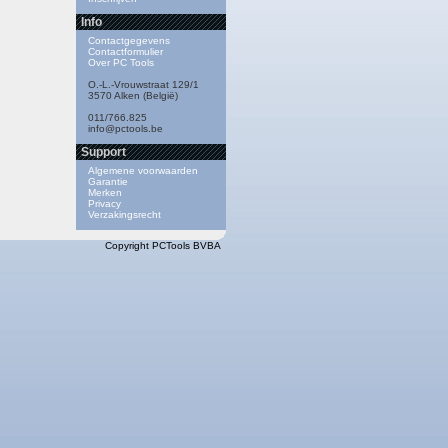
Info
Contactgegevens
Contactformulier
Over PC Tools
O.-L.-Vrouwstraat 129/1
3570 Alken (België)
011/766.825
info@pctools.be
Support
Algemene voorwaarden
Garantie
Merken
Privacy
Verzakingsrecht
Copyright PCTools BVBA