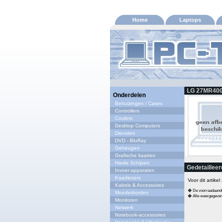
Home
Laptops
LG 27MR400-
Onderdelen
Behuizingen / Cases
Controllers
Coolers
Desktop Computers
Diensten
DVD - BluRay
Geheugen
Grafische kaarten
Harde Schijven
Gedetailleer
Invoer-apparaten
Kaartlezers
Voor dit artike
Kabels & Accessoires
� De voorraadaandui
Moederborden
� Alle weergegeven s
Monitoren
Netwerk
Notebook-accessoires