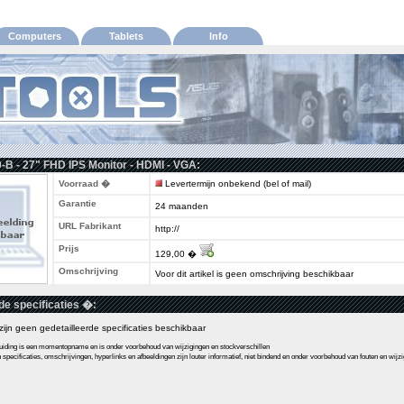
Computers
Tablets
Info
B - 27" FHD IPS Monitor - HDMI - VGA:
Voorraad �
Levertermijn onbekend (bel of mail)
Garantie
24 maanden
URL Fabrikant
http://
Prijs
129,00 �
Omschrijving
Voor dit artikel is geen omschrijving beschikbaar
de specificaties �:
l zijn geen gedetailleerde specificaties beschikbaar
ding is een momentopname en is onder voorbehoud van wijzigingen en stockverschillen
pecificaties, omschrijvingen, hyperlinks en afbeeldingen zijn louter informatief, niet bindend en onder voorbehoud van fouten en wijz