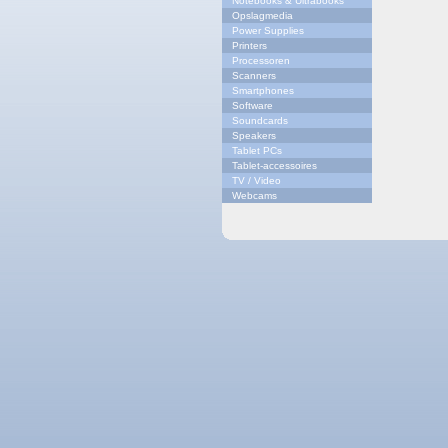
Notebooks & Ultrabooks
Opslagmedia
Power Supplies
Printers
Processoren
Scanners
Smartphones
Software
Soundcards
Speakers
Tablet PCs
Tablet-accessoires
TV / Video
Webcams