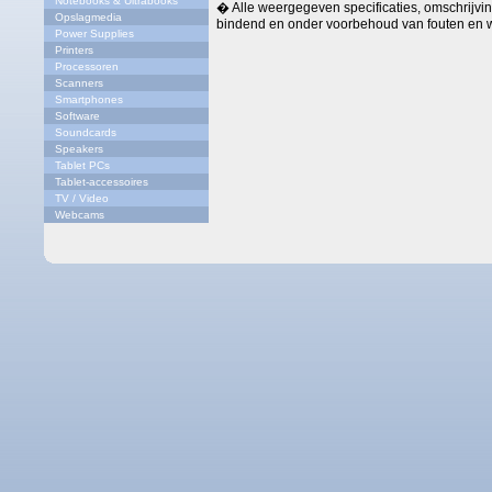
Notebooks & Ultrabooks
� Alle weergegeven specificaties, omschrijving
Opslagmedia
bindend en onder voorbehoud van fouten en w
Power Supplies
Printers
Processoren
Scanners
Smartphones
Software
Soundcards
Speakers
Tablet PCs
Tablet-accessoires
TV / Video
Webcams