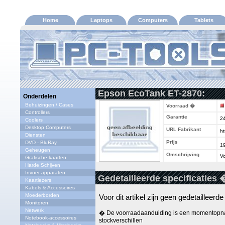
Home
Laptops
Computers
Tablets
Epson EcoTank ET-2870:
Onderdelen
Behuizingen / Cases
Voorraad �
Controllers
Garantie
2
Coolers
Desktop Computers
URL Fabrikant
ht
Diensten
Prijs
DVD - BluRay
1
Geheugen
Omschrijving
Vo
Grafische kaarten
Harde Schijven
Invoer-apparaten
Gedetailleerde specificaties 
Kaartlezers
Kabels & Accessoires
Moederborden
Voor dit artikel zijn geen gedetailleerd
Monitoren
Netwerk
� De voorraadaanduiding is een momentopna
Notebook-accessoires
stockverschillen