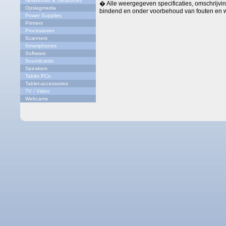
Notebooks & Ultrabooks
� Alle weergegeven specificaties, omschrijving
Opslagmedia
bindend en onder voorbehoud van fouten en w
Power Supplies
Printers
Processoren
Scanners
Smartphones
Software
Soundcards
Speakers
Tablet PCs
Tablet-accessoires
TV / Video
Webcams