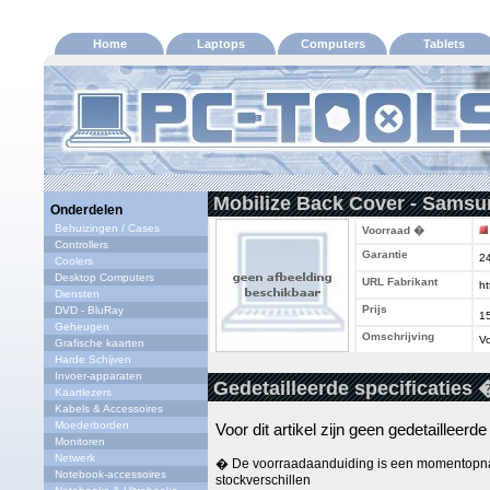
Home
Laptops
Computers
Tablets
Mobilize Back Cover - Samsu
Onderdelen
Behuizingen / Cases
Voorraad �
Controllers
Garantie
2
Coolers
Desktop Computers
URL Fabrikant
ht
Diensten
Prijs
DVD - BluRay
1
Geheugen
Omschrijving
Vo
Grafische kaarten
Harde Schijven
Invoer-apparaten
Gedetailleerde specificaties 
Kaartlezers
Kabels & Accessoires
Moederborden
Voor dit artikel zijn geen gedetailleerd
Monitoren
Netwerk
� De voorraadaanduiding is een momentopna
Notebook-accessoires
stockverschillen