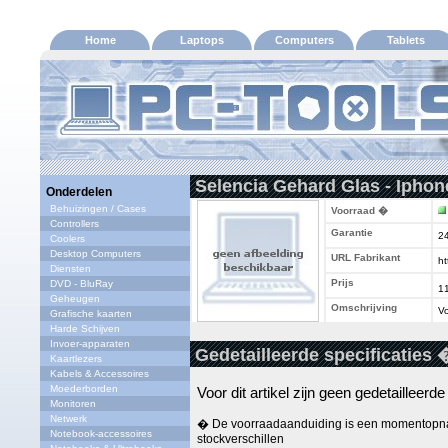
Home
Laptops
Computers
Tablets
Selencia Gehard Glas - Iphone
Onderdelen
Behuizingen / Cases
Voorraad �
Controllers
Garantie
2
Coolers
Desktop Computers
URL Fabrikant
ht
Diensten
Prijs
DVD - BluRay
1
Geheugen
Omschrijving
Vo
Grafische kaarten
Harde Schijven
Invoer-apparaten
Gedetailleerde specificaties 
Kaartlezers
Kabels & Accessoires
Moederborden
Voor dit artikel zijn geen gedetailleerd
Monitoren
Netwerk
� De voorraadaanduiding is een momentopna
Notebook-accessoires
stockverschillen