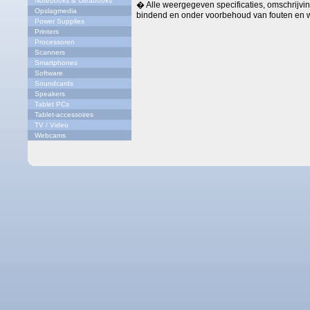
Notebooks & Ultrabooks
� Alle weergegeven specificaties, omschrijving
Opslagmedia
bindend en onder voorbehoud van fouten en w
Power Supplies
Printers
Processoren
Scanners
Smartphones
Software
Soundcards
Speakers
Tablet PCs
Tablet-accessoires
TV / Video
Webcams