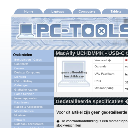
Home
Laptops
Computers
Tablets
MacAlly UCHDMI4K - USB-C t
Onderdelen
Behuizingen / Cases
Voorraad �
Controllers
Garantie
2
Coolers
Desktop Computers
URL Fabrikant
ht
Diensten
Prijs
DVD - BluRay
3
Geheugen
Omschrijving
Vo
Grafische kaarten
Harde Schijven
Invoer-apparaten
Gedetailleerde specificaties 
Kaartlezers
Kabels & Accessoires
Moederborden
Voor dit artikel zijn geen gedetailleerd
Monitoren
Netwerk
� De voorraadaanduiding is een momentopna
Notebook-accessoires
stockverschillen