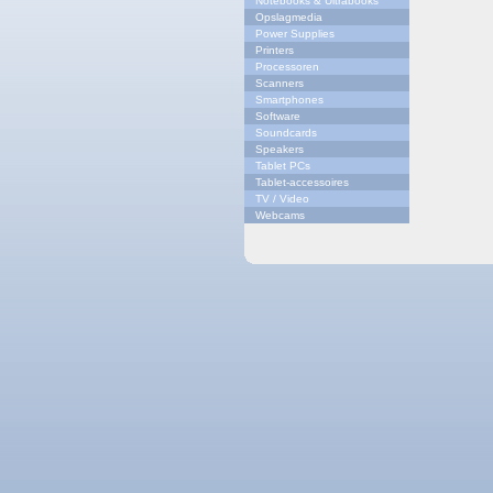
Notebooks & Ultrabooks
Opslagmedia
Power Supplies
Printers
Processoren
Scanners
Smartphones
Software
Soundcards
Speakers
Tablet PCs
Tablet-accessoires
TV / Video
Webcams