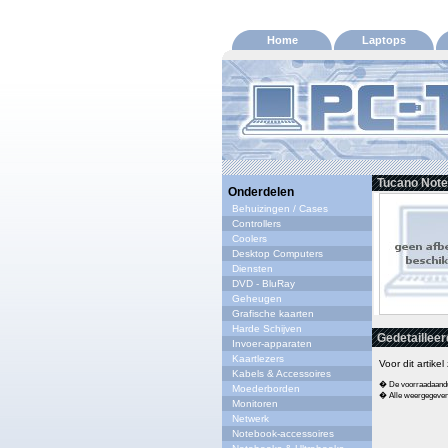
Home
Laptops
Tucano Note
Onderdelen
Behuizingen / Cases
Controllers
Coolers
Desktop Computers
Diensten
DVD - BluRay
Geheugen
Grafische kaarten
Harde Schijven
Gedetailleer
Invoer-apparaten
Kaartlezers
Voor dit artike
Kabels & Accessoires
� De voorraadaandui
Moederborden
� Alle weergegeven s
Monitoren
Netwerk
Notebook-accessoires