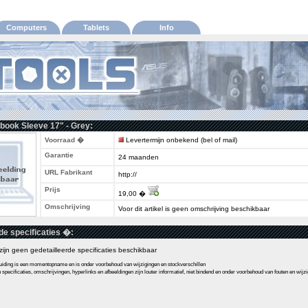
Computers
Tablets
Info
book Sleeve 17" - Grey:
Voorraad �
Levertermijn onbekend (bel of mail)
Garantie
24 maanden
URL Fabrikant
http://
Prijs
19,00 �
Omschrijving
Voor dit artikel is geen omschrijving beschikbaar
de specificaties �:
l zijn geen gedetailleerde specificaties beschikbaar
ding is een momentopname en is onder voorbehoud van wijzigingen en stockverschillen
pecificaties, omschrijvingen, hyperlinks en afbeeldingen zijn louter informatief, niet bindend en onder voorbehoud van fouten en wijz