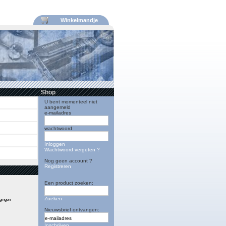
Winkelmandje
Shop
U bent momenteel niet
aangemeld
e-mailadres
wachtwoord
Inloggen
Wachtwoord vergeten ?
Nog geen account ?
Registreren
Een product zoeken:
Zoeken
igingen
Nieuwsbrief ontvangen:
Inschrijven