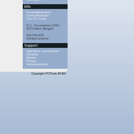
Info
Contactgegevens
Contactformulier
Over PC Tools
O.-L.-Vrouwstraat 129/1
3570 Alken (België)
011/766.825
info@pctools.be
Support
Algemene voorwaarden
Garantie
Merken
Privacy
Verzakingsrecht
Copyright PCTools BVBA