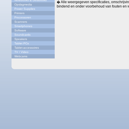
Notebooks & Ultrabooks
� Alle weergegeven specificaties, omschrijving
Opslagmedia
bindend en onder voorbehoud van fouten en w
Power Supplies
Printers
Processoren
Scanners
Smartphones
Software
Soundcards
Speakers
Tablet PCs
Tablet-accessoires
TV / Video
Webcams