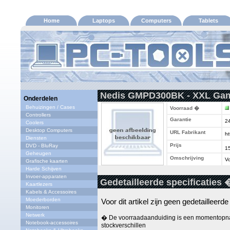
Home
Laptops
Computers
Tablets
Nedis GMPD300BK - XXL Ga
Onderdelen
Behuizingen / Cases
Voorraad �
Controllers
Garantie
2
Coolers
Desktop Computers
URL Fabrikant
ht
Diensten
Prijs
DVD - BluRay
1
Geheugen
Omschrijving
Vo
Grafische kaarten
Harde Schijven
Invoer-apparaten
Gedetailleerde specificaties 
Kaartlezers
Kabels & Accessoires
Moederborden
Voor dit artikel zijn geen gedetailleerd
Monitoren
Netwerk
� De voorraadaanduiding is een momentopna
Notebook-accessoires
stockverschillen