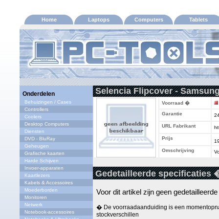
Home
Laptops
Computers
Tablets
Selencia Flipcover - Samsung
Onderdelen
Behuizingen / Cases
Voorraad �
Controllers
Garantie
2
Coolers
Desktop Computers
URL Fabrikant
ht
Diensten
Prijs
DVD - BluRay
1
Geheugen
Omschrijving
Vo
Grafische kaarten
Harde Schijven
Invoer-apparaten
Gedetailleerde specificaties 
Kaartlezers
Kabels & Accessoires
Moederborden
Voor dit artikel zijn geen gedetailleerd
Monitoren
Netwerk
� De voorraadaanduiding is een momentopna
Notebook-accessoires
stockverschillen