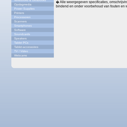
Notebooks & Ultrabooks
� Alle weergegeven specificaties, omschrijving
Opslagmedia
bindend en onder voorbehoud van fouten en w
Power Supplies
Printers
Processoren
Scanners
Smartphones
Software
Soundcards
Speakers
Tablet PCs
Tablet-accessoires
TV / Video
Webcams