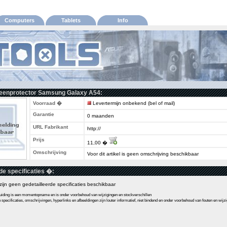
Computers
Tablets
Info
reenprotector Samsung Galaxy A54:
Voorraad �
Levertermijn onbekend (bel of mail)
Garantie
0 maanden
URL Fabrikant
http://
Prijs
11,00 �
Omschrijving
Voor dit artikel is geen omschrijving beschikbaar
de specificaties �:
l zijn geen gedetailleerde specificaties beschikbaar
ding is een momentopname en is onder voorbehoud van wijzigingen en stockverschillen
pecificaties, omschrijvingen, hyperlinks en afbeeldingen zijn louter informatief, niet bindend en onder voorbehoud van fouten en wijz