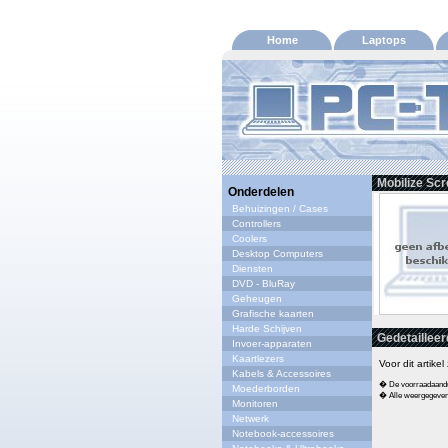
Home
Laptops
Mobilize Sc
Onderdelen
Behuizingen / Cases
Controllers
Coolers
Desktop Computers
Diensten
DVD - BluRay
Geheugen
Grafische kaarten
Harde Schijven
Gedetailleer
Invoer-apparaten
Kaartlezers
Voor dit artike
Kabels & Accessoires
� De voorraadaandui
Moederborden
� Alle weergegeven s
Monitoren
Netwerk
Notebook-accessoires