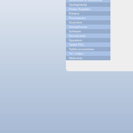
Notebooks & Ultrabooks
Opslagmedia
Power Supplies
Printers
Processoren
Scanners
Smartphones
Software
Soundcards
Speakers
Tablet PCs
Tablet-accessoires
TV / Video
Webcams