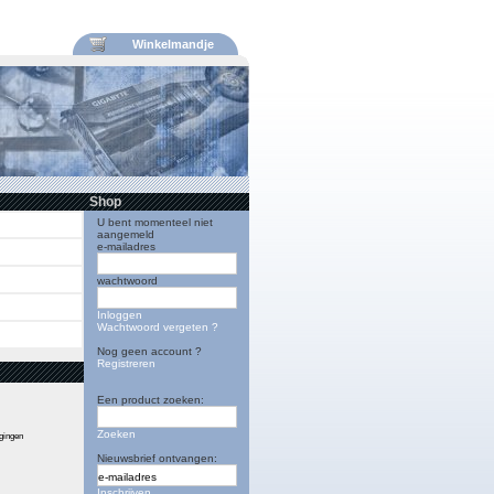
Winkelmandje
Shop
U bent momenteel niet
aangemeld
e-mailadres
wachtwoord
Inloggen
Wachtwoord vergeten ?
Nog geen account ?
Registreren
Een product zoeken:
Zoeken
igingen
Nieuwsbrief ontvangen:
Inschrijven