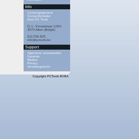
Info
Contactgegevens
Contactformulier
Over PC Tools
O.-L.-Vrouwstraat 129/1
3570 Alken (België)
011/766.825
info@pctools.be
Support
Algemene voorwaarden
Garantie
Merken
Privacy
Verzakingsrecht
Copyright PCTools BVBA