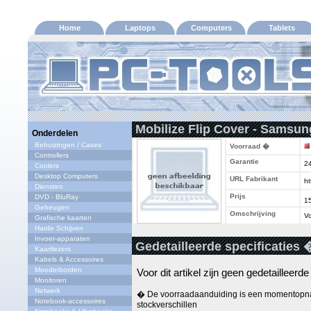
Home
Laptops
Computers
Tablets
Mobilize Flip Cover - Samsun
Onderdelen
Behuizingen / Cases
Voorraad �
Controllers
Garantie
2
Coolers
Desktop Computers
URL Fabrikant
ht
Diensten
Prijs
DVD - BluRay
1
Geheugen
Omschrijving
Vo
Grafische kaarten
Harde Schijven
Invoer-apparaten
Gedetailleerde specificaties 
Kaartlezers
Kabels & Accessoires
Moederborden
Voor dit artikel zijn geen gedetailleerd
Monitoren
Netwerk
� De voorraadaanduiding is een momentopna
Notebook-accessoires
stockverschillen