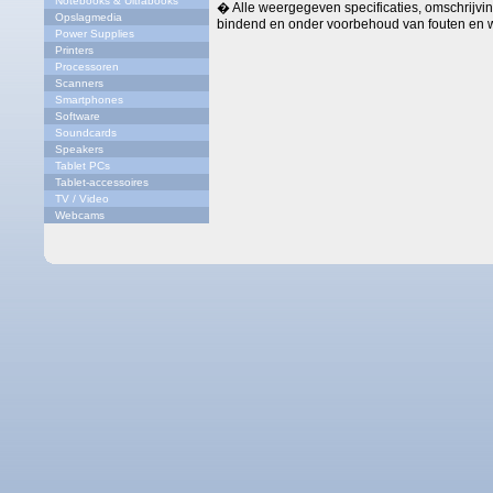
Notebooks & Ultrabooks
� Alle weergegeven specificaties, omschrijving
Opslagmedia
bindend en onder voorbehoud van fouten en w
Power Supplies
Printers
Processoren
Scanners
Smartphones
Software
Soundcards
Speakers
Tablet PCs
Tablet-accessoires
TV / Video
Webcams