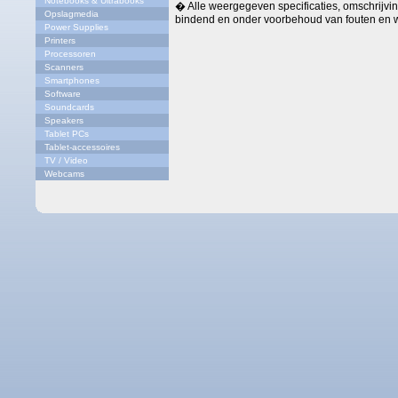
Notebooks & Ultrabooks
� Alle weergegeven specificaties, omschrijving
Opslagmedia
bindend en onder voorbehoud van fouten en w
Power Supplies
Printers
Processoren
Scanners
Smartphones
Software
Soundcards
Speakers
Tablet PCs
Tablet-accessoires
TV / Video
Webcams