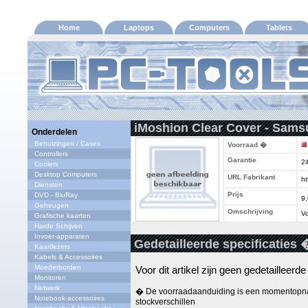
Home
Laptops
Computers
Tablets
iMoshion Clear Cover - Sams
Onderdelen
Behuizingen / Cases
Voorraad �
Controllers
Garantie
2
Coolers
Desktop Computers
URL Fabrikant
ht
Diensten
Prijs
DVD - BluRay
9
Geheugen
Omschrijving
Vo
Grafische kaarten
Harde Schijven
Invoer-apparaten
Gedetailleerde specificaties 
Kaartlezers
Kabels & Accessoires
Moederborden
Voor dit artikel zijn geen gedetailleerd
Monitoren
Netwerk
� De voorraadaanduiding is een momentopna
Notebook-accessoires
stockverschillen