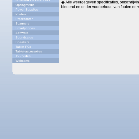
Notebooks & Ultrabooks
� Alle weergegeven specificaties, omschrijving
Opslagmedia
bindend en onder voorbehoud van fouten en w
Power Supplies
Printers
Processoren
Scanners
Smartphones
Software
Soundcards
Speakers
Tablet PCs
Tablet-accessoires
TV / Video
Webcams