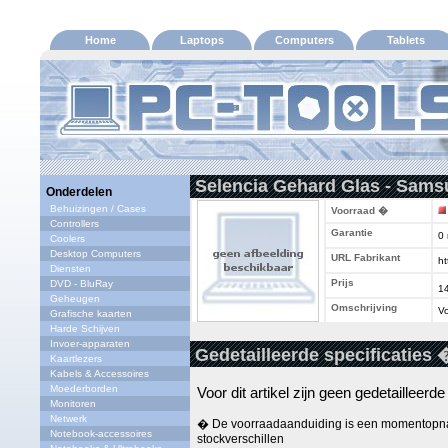
Home
Laptops
Computers
Tablets
Selencia Gehard Glas - Sams
Onderdelen
Behuizingen / Cases
Voorraad �
Controllers
Garantie
0
Coolers
Desktop Computers
URL Fabrikant
ht
Diensten
Prijs
DVD - BluRay
1
Geheugen
Omschrijving
Vo
Grafische kaarten
Harde Schijven
Invoer-apparaten
Gedetailleerde specificaties 
Kaartlezers
Kabels & Accessoires
Moederborden
Voor dit artikel zijn geen gedetailleerd
Monitoren
Netwerk
� De voorraadaanduiding is een momentopna
Notebook-accessoires
stockverschillen