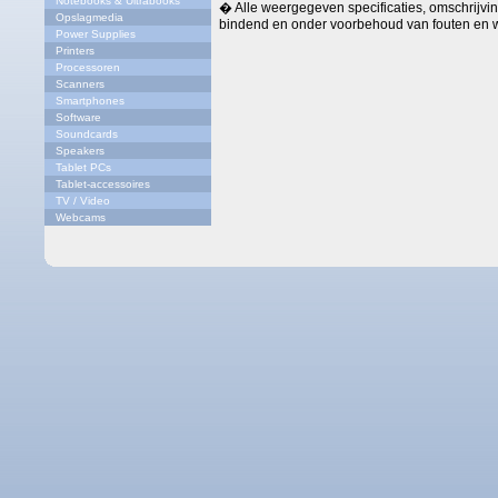
Notebooks & Ultrabooks
� Alle weergegeven specificaties, omschrijving
Opslagmedia
bindend en onder voorbehoud van fouten en w
Power Supplies
Printers
Processoren
Scanners
Smartphones
Software
Soundcards
Speakers
Tablet PCs
Tablet-accessoires
TV / Video
Webcams