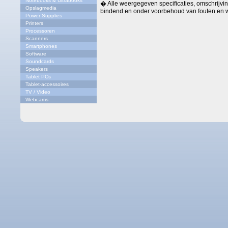
Notebooks & Ultrabooks
� Alle weergegeven specificaties, omschrijving
Opslagmedia
bindend en onder voorbehoud van fouten en w
Power Supplies
Printers
Processoren
Scanners
Smartphones
Software
Soundcards
Speakers
Tablet PCs
Tablet-accessoires
TV / Video
Webcams