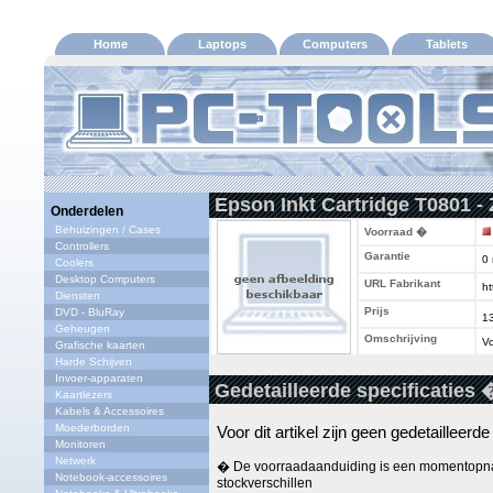
Home
Laptops
Computers
Tablets
Epson Inkt Cartridge T0801 - 
Onderdelen
Behuizingen / Cases
Voorraad �
Controllers
Garantie
0
Coolers
Desktop Computers
URL Fabrikant
ht
Diensten
Prijs
DVD - BluRay
1
Geheugen
Omschrijving
Vo
Grafische kaarten
Harde Schijven
Invoer-apparaten
Gedetailleerde specificaties 
Kaartlezers
Kabels & Accessoires
Moederborden
Voor dit artikel zijn geen gedetailleerd
Monitoren
Netwerk
� De voorraadaanduiding is een momentopna
Notebook-accessoires
stockverschillen