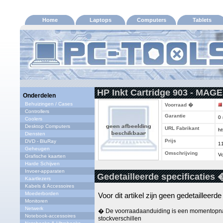
Home
Laptops
Computers
Tablets
HP Inkt Cartridge 903 - MAG
Onderdelen
Behuizingen / Cases
Voorraad �
Controllers
Garantie
0
Coolers
Desktop Computers
URL Fabrikant
ht
Diensten
Prijs
DVD - BluRay
1
Geheugen
Omschrijving
Vo
Grafische kaarten
Harde Schijven
Invoer-apparaten
Gedetailleerde specificaties 
Kaartlezers
Kabels & Accessoires
Moederborden
Voor dit artikel zijn geen gedetailleerd
Monitoren
Netwerk
� De voorraadaanduiding is een momentopna
Notebook-accessoires
stockverschillen