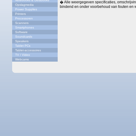
Notebooks & Ultrabooks
� Alle weergegeven specificaties, omschrijving
Opslagmedia
bindend en onder voorbehoud van fouten en w
Power Supplies
Printers
Processoren
Scanners
Smartphones
Software
Soundcards
Speakers
Tablet PCs
Tablet-accessoires
TV / Video
Webcams