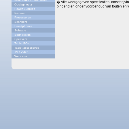
Notebooks & Ultrabooks
� Alle weergegeven specificaties, omschrijving
Opslagmedia
bindend en onder voorbehoud van fouten en w
Power Supplies
Printers
Processoren
Scanners
Smartphones
Software
Soundcards
Speakers
Tablet PCs
Tablet-accessoires
TV / Video
Webcams