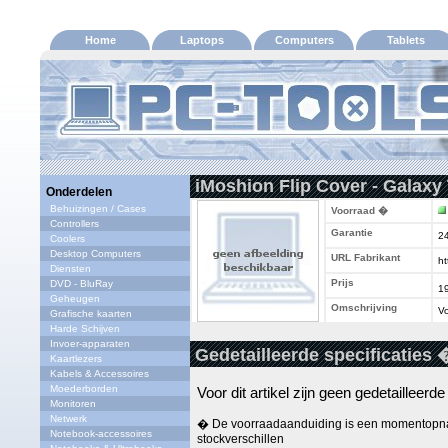
Home
Laptops
Computers
Tablets
iMoshion Flip Cover - Galaxy
Onderdelen
Behuizingen / Cases
Voorraad �
Controllers
Garantie
2
Coolers
Desktop Computers
URL Fabrikant
ht
Diensten
Prijs
DVD - BluRay
1
Geheugen
Omschrijving
Vo
Grafische kaarten
Harde Schijven
Invoer-apparaten
Gedetailleerde specificaties 
Kaartlezers
Kabels & Accessoires
Moederborden
Voor dit artikel zijn geen gedetailleerd
Monitoren
Netwerk
� De voorraadaanduiding is een momentopna
Notebook-accessoires
stockverschillen