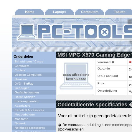
Home
Laptops
Computers
Tablets
MSI MPG X570 Gaming Edge W
Onderdelen
Behuizingen / Cases
Voorraad �
Controllers
Garantie
2
Coolers
Desktop Computers
URL Fabrikant
ht
Diensten
Prijs
DVD - BluRay
2
Geheugen
Omschrijving
Vo
Grafische kaarten
Harde Schijven
Invoer-apparaten
Gedetailleerde specificaties 
Kaartlezers
Kabels & Accessoires
Moederborden
Voor dit artikel zijn geen gedetailleerd
Monitoren
Netwerk
� De voorraadaanduiding is een momentopna
Notebook-accessoires
stockverschillen