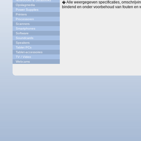
Notebooks & Ultrabooks
� Alle weergegeven specificaties, omschrijving
Opslagmedia
bindend en onder voorbehoud van fouten en w
Power Supplies
Printers
Processoren
Scanners
Smartphones
Software
Soundcards
Speakers
Tablet PCs
Tablet-accessoires
TV / Video
Webcams